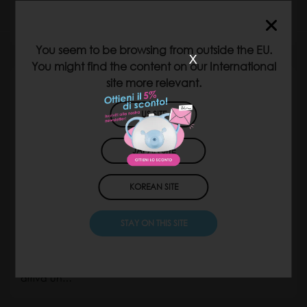
Come genitori, avrete probabilmente sentito negli ultimi
anni un po’…
You seem to be browsing from outside the EU.
x
You might find the content on our International
site more relevant.
US SITE
JAPAN SITE
KOREAN SITE
STAY ON THIS SITE
Il vostro neonato ha il naso che cola? Puliscilo in 2
passi!
Sono tante le cose che bisogna imparare quando
arriva un…