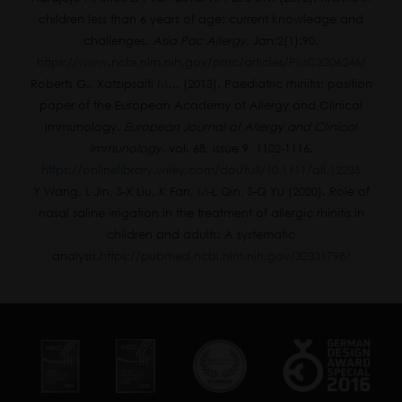
children less than 6 years of age: current knowledge and
challenges.
Asia Pac Allergy
, Jan;2(1):90.
https://www.ncbi.nlm.nih.gov/pmc/articles/PMC3206246/
Roberts G., Xatzipsalti M… (2013). Paediatric rhinitis: position
paper of the European Academy of Allergy and Clinical
Immunology.
European Journal of Allergy and Clinical
Immunology
, vol. 68, issue 9, 1102-1116.
https://onlinelibrary.wiley.com/doi/full/10.1111/all.12235
Y Wang, L Jin, S-X Liu, K Fan, M-L Qin, S-Q Yu (2020). Role of
nasal saline irrigation in the treatment of allergic rhinitis in
children and adults: A systematic
analysis.
https://pubmed.ncbi.nlm.nih.gov/32331798/