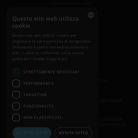
INTERNATIONAL SITES
nosiboo.com
Questo sito web utilizza
cookie
nosiboo.jp
ENGLISH
Questo sito web utilizza i cookie per
nosiboo.kr
migliorare la tua esperienza di navigazione.
HUNGARIAN
Utilizzando il nostro sito web acconsenti a
GERMAN
tutti i cookie in conformità con la nostra
policy per i cookie.
Leggi di più
back to top
FRENCH
STRETTAMENTE NECESSARI
SPANISH
© Copyright 2016-2026 Nosiboo
PERFORMANCE
POLISH
All rights reserved.
ENGLISH
TARGETING
Politica sulla riservatezza
Cookie
Note legali
ITALIAN
FUNZIONALITÀ
CZECH
NON CLASSIFICATI
Nosiboo Pro, Go ed Eco sono dispositivi medici prodotti da
ATTRACT Kft. Utilizzarli secondo le istruzioni per l’uso o l’etichetta.
ACCETTA TUTTO
RIFIUTA TUTTO