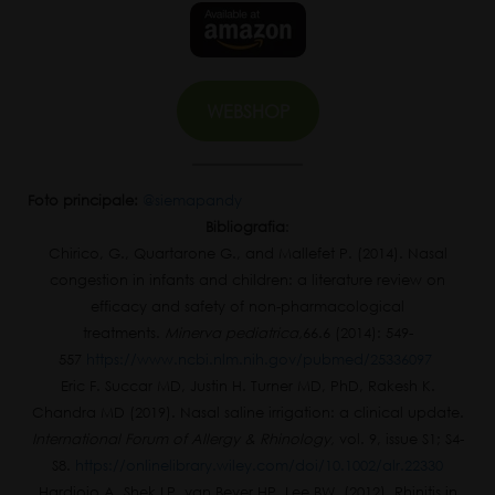
WEBSHOP
Foto principale:
@siemapandy
Bibliografia
:
Chirico, G., Quartarone G., and Mallefet P. (2014). Nasal
congestion in infants and children: a literature review on
efficacy and safety of non-pharmacological
treatments.
Minerva pediatrica,
66.6 (2014): 549-
557
https://www.ncbi.nlm.nih.gov/pubmed/25336097
Eric F. Succar MD, Justin H. Turner MD, PhD, Rakesh K.
Chandra MD (2019). Nasal saline irrigation: a clinical update.
International Forum of Allergy & Rhinology,
vol. 9, issue S1; S4-
S8.
https://onlinelibrary.wiley.com/doi/10.1002/alr.22330
Hardjojo A, Shek LP, van Bever HP, Lee BW. (2012). Rhinitis in