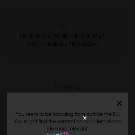
Nosiboo Pro Analisi clinica QP21-
NO11_Nosiboo PRO-2021-1
Premi
You seem to be browsing from outside the EU.
x
You might find the content on our International
site more relevant.
Red Dot Design Award 2014