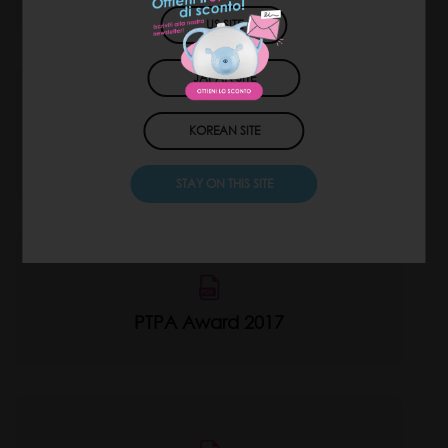
US SITE
JAPAN SITE
KOREAN SITE
German Design Award 2016
STAY ON THIS SITE
PTPA Award 2017