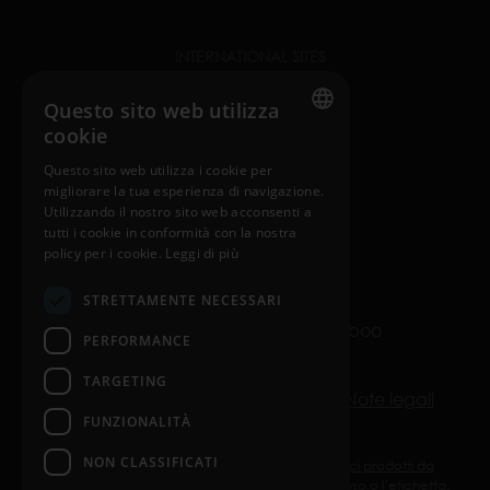
INTERNATIONAL SITES
nosiboo.com
Questo sito web utilizza
cookie
nosiboo.jp
ENGLISH
Questo sito web utilizza i cookie per
nosiboo.kr
migliorare la tua esperienza di navigazione.
HUNGARIAN
Utilizzando il nostro sito web acconsenti a
GERMAN
tutti i cookie in conformità con la nostra
policy per i cookie.
Leggi di più
back to top
FRENCH
STRETTAMENTE NECESSARI
SPANISH
© Copyright 2016-2026 Nosiboo
PERFORMANCE
POLISH
All rights reserved.
ENGLISH
TARGETING
Politica sulla riservatezza
Cookie
Note legali
ITALIAN
FUNZIONALITÀ
CZECH
NON CLASSIFICATI
Nosiboo Pro, Go ed Eco sono dispositivi medici prodotti da
ATTRACT Kft. Utilizzarli secondo le istruzioni per l’uso o l’etichetta.