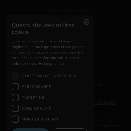
INTERNATIONAL SITES
nosiboo.com
Questo sito web utilizza
cookie
nosiboo.jp
ENGLISH
Questo sito web utilizza i cookie per
nosiboo.kr
migliorare la tua esperienza di navigazione.
HUNGARIAN
Utilizzando il nostro sito web acconsenti a
GERMAN
tutti i cookie in conformità con la nostra
policy per i cookie.
Leggi di più
back to top
FRENCH
STRETTAMENTE NECESSARI
SPANISH
© Copyright 2016-2026 Nosiboo
PERFORMANCE
POLISH
All rights reserved.
ENGLISH
TARGETING
Politica sulla riservatezza
Cookie
Note legali
ITALIAN
FUNZIONALITÀ
CZECH
NON CLASSIFICATI
Nosiboo Pro, Go ed Eco sono dispositivi medici prodotti da
ATTRACT Kft. Utilizzarli secondo le istruzioni per l’uso o l’etichetta.