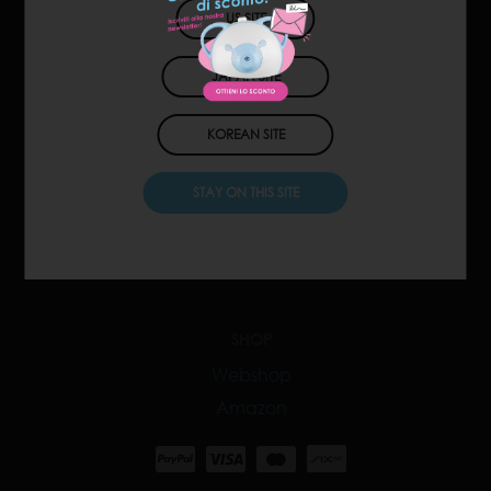
US SITE
JAPAN SITE
KOREAN SITE
CONTACT
STAY ON THIS SITE
Customers & distributors
SHOP
Webshop
Amazon