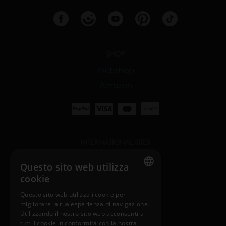
SHOP
Webshop
Amazon
INTERNATIONAL SITES
nosiboo.com
Questo sito web utilizza
cookie
nosiboo.jp
ENGLISH
Questo sito web utilizza i cookie per
nosiboo.kr
migliorare la tua esperienza di navigazione.
HUNGARIAN
Utilizzando il nostro sito web acconsenti a
GERMAN
tutti i cookie in conformità con la nostra